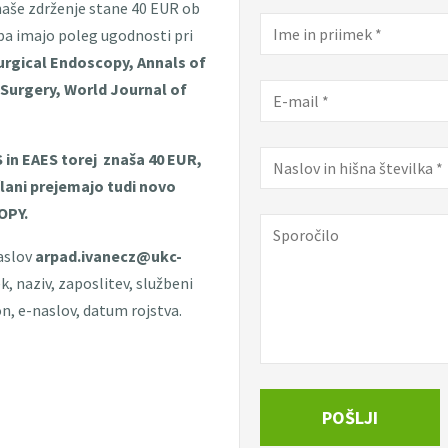
naše zdrženje stane 40 EUR ob
pa imajo poleg ugodnosti pri
urgical Endoscopy, Annals of
 Surgery, World Journal of
S in EAES torej znaša 40 EUR,
lani prejemajo tudi novo
OPY.
naslov
arpad.ivanecz@ukc-
k, naziv, zaposlitev, službeni
n, e-naslov, datum rojstva.
POŠLJI