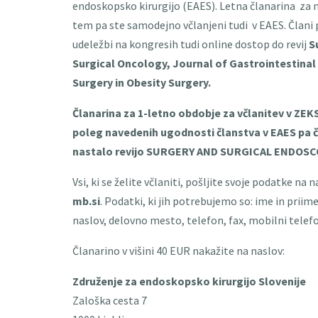
endoskopsko kirurgijo (EAES). Letna članarina za 
tem pa ste samodejno včlanjeni tudi v EAES. Člani 
udeležbi na kongresih tudi online dostop do revij
S
Surgical Oncology, Journal of Gastrointestinal
Surgery in Obesity Surgery.
Članarina za 1-letno obdobje za včlanitev v ZEK
poleg navedenih ugodnosti članstva v EAES pa č
nastalo revijo SURGERY AND SURGICAL ENDOSC
Vsi, ki se želite včlaniti, pošljite svoje podatke na 
mb.si
. Podatki, ki jih potrebujemo so: ime in priime
naslov, delovno mesto, telefon, fax, mobilni telefo
Članarino v višini 40 EUR nakažite na naslov:
Združenje za endoskopsko kirurgijo Slovenije
Zaloška cesta 7