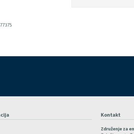
477375
cija
Kontakt
Združenje za e